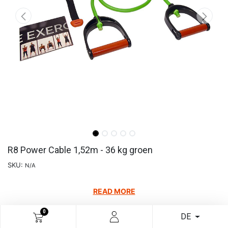
R8 Power Cable 1,52m - 36 kg groen
SKU:
N/A
READ MORE
€
8,47
€
16,93
49.97
% Aus
0
DE