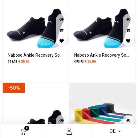
Naboso Ankle Recovery Socks Extra Small
Naboso Ankle Recovery Socks Large
€
26,86
€
26,86
€
53,72
€
53,72
-50%
0
DE