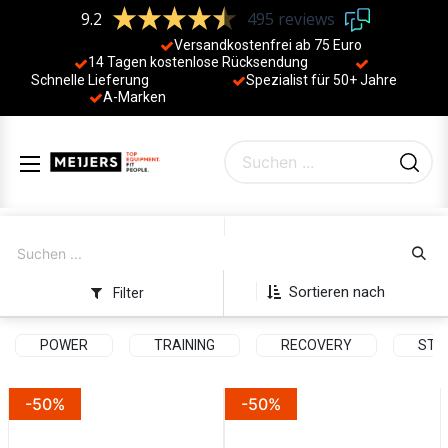
9.2
495 reviews
Versandkostenfrei ab 75 Euro
14 Tagen kostenlose Rücksendung
Schnelle Lieferung
Spezialist für 50+ Jahre
​
A-Marken
Sortieren nach
Filter
POWER
TRAINING
RECOVERY
STR
-50%
-50%