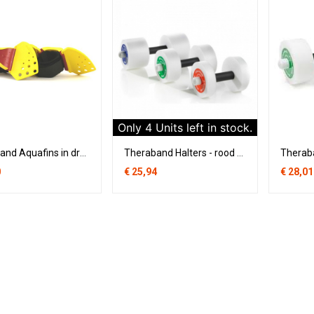
Only
4
Units left in stock.
Theraband Aquafins in draagnet (per paar)
Theraband Halters - rood / licht (per paar)
0
€
25,94
€
28,01