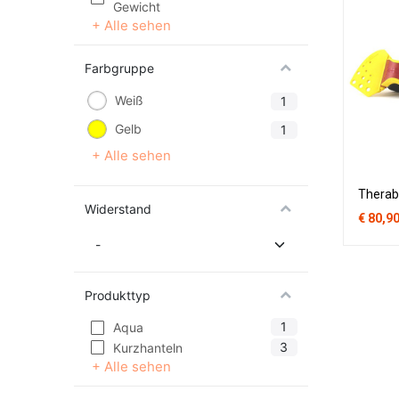
Gewicht
+ Alle sehen
Farbgruppe
Weiß
1
Gelb
1
+ Alle sehen
Widerstand
€
80,9
Produkttyp
1
Aqua
3
Kurzhanteln
+ Alle sehen