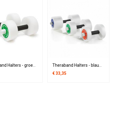
Theraband Halters - groen / medium (per paar)
Theraband Halters - blauw / zwaar (per paar)
€
33,35