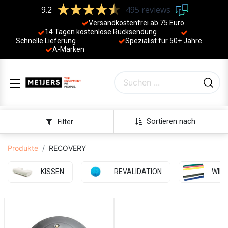
9.2
495 reviews
Versandkostenfrei ab 75 Euro
14 Tagen kostenlose Rücksendung
Schnelle Lieferung
Spezialist für 50+ Jahre
​
A-Marken
Sortieren nach
Filter
Produkte
RECOVERY
KISSEN
REVALIDATION
WID