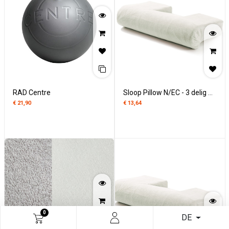
RAD Centre
Sloop Pillow N/EC - 3 delig Nicky Velours
€
21,90
€
13,64
0
DE