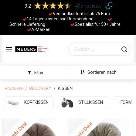
9.2
495 reviews
Versandkostenfrei ab 75 Euro
14 Tagen kostenlose Rücksendung
Schnelle Lieferung
Spezialist für 50+ Jahre
​
A-Marken
Sortieren nach
Filter
Produkte
RECOVERY
KISSEN
KOPFKISSEN
STILLKISSEN
FORMFI
Combi Deal
Combi Deal