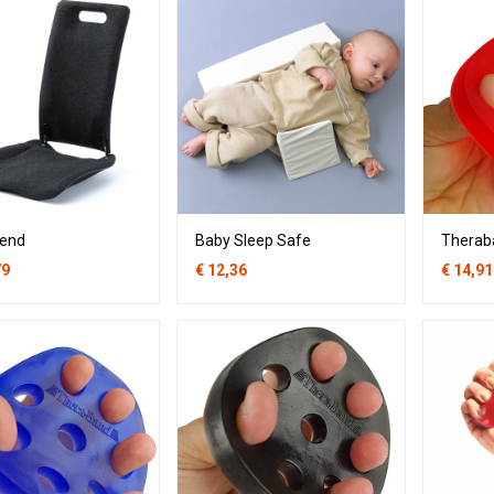
iend
Baby Sleep Safe
79
€
12,36
€
14,91