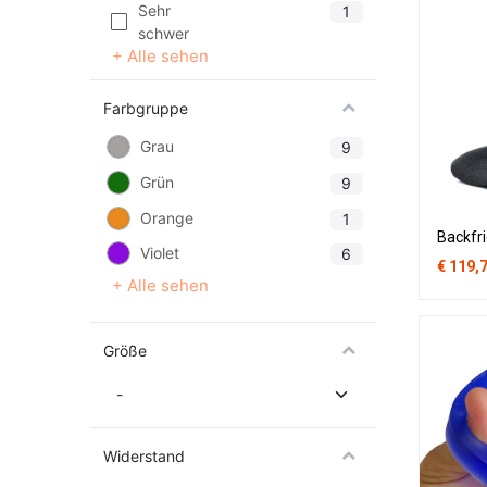
Sehr
1
schwer
+ Alle sehen
Farbgruppe
Grau
9
Grün
9
Orange
1
Backfr
Violet
6
€
119,
+ Alle sehen
Größe
Widerstand