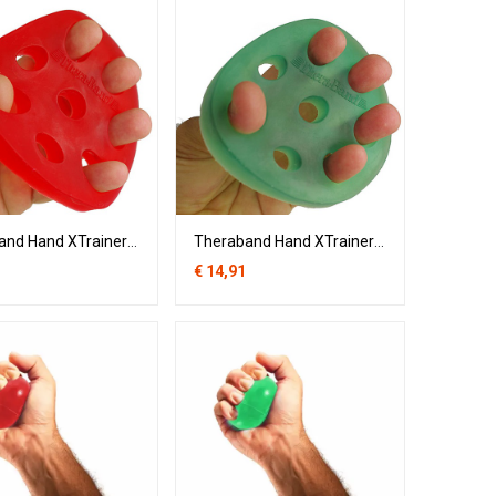
Theraband Hand XTrainer - Rood - Beginner
Theraband Hand XTrainer - Groen - gevorderd
€
14,91