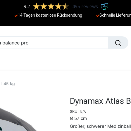
9.2
495 reviews
14 Tagen kostenlose Rücksendung
Schnelle Lieferu
NEU
ll 45 kg
Dynamax Atlas Ba
SKU:
N/A
Ø 57 cm
Großer, schwerer Medizinball,