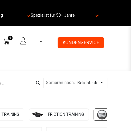
ng
Spezialist für 50+ Jahre
​
0
KUNDENSERVICE
Sortieren nach:
Beliebteste
 TRAINING
FRICTION TRAINING
MEDIZIN-