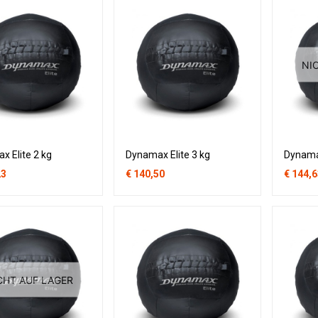
NI
 Elite 2 kg
Dynamax Elite 3 kg
Dynamax
23
€
140,50
€
144,6
CHT AUF LAGER