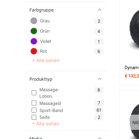
Farbgruppe
Grau
2
Grün
4
Violet
1
Rot
6
+ Alle sehen
Dynamax
€
132,
Produkttyp
Massage-
8
Lotion
7
Massageöl
61
Sport-Band
2
Seife
NI
+ Alle sehen
Marke