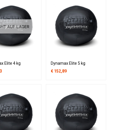
CHT AUF LAGER
 Elite 4 kg
Dynamax Elite 5 kg
3
€
152,89