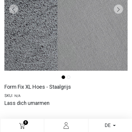
Form Fix XL Hoes - Staalgrijs
SKU:
N/A
Lass dich umarmen
READ MORE
0
DE
€
23,10