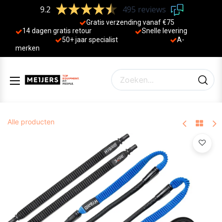
9.2
495 reviews
Gratis verzending vanaf €75
14 dagen gratis retour
Sne
lle levering
50+ jaa
r specialist
A-
merken
Alle producten