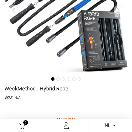
WeckMethod - Hybrid Rope
SKU:
N/A
.
Meer info
0
NL
€
113,64