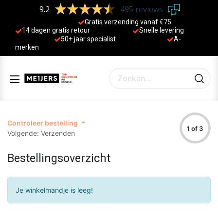
9.2
495 reviews
Gratis verzending vanaf €75
14 dagen gratis retour
Sne
lle levering
50+ jaa
r specialist
A-
merken
Controleer bestelling
1 of 3
Volgende: Verzenden
Bestellingsoverzicht
Je winkelmandje is leeg!