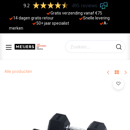
9.2
495 reviews
Gratis verzending vanaf €75
14 dagen gratis retour
Sne
lle levering
50+ jaa
r specialist
A-
merken
Alle producten