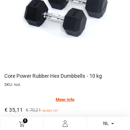
Core Power Rubber Hex Dumbbells - 10 kg
SKU:
N/A
Meer info
€
35,11
€
70,21
49.99
% Off
0
NL
In winkelmandje