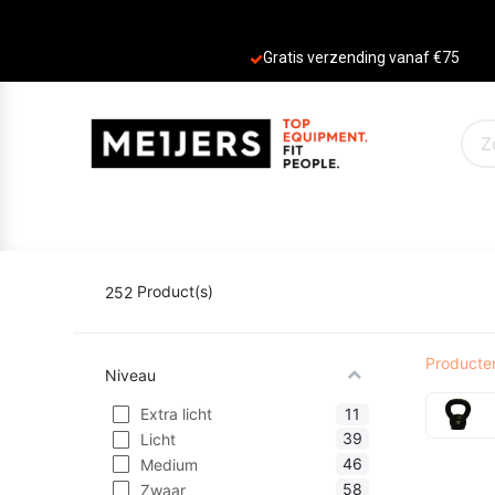
Gratis verzending vanaf €75
PRODUCTEN
AANBIEDINGEN
MERKE
252
Product(s)
Producte
Niveau
11
Extra licht
39
Licht
46
Medium
58
Zwaar