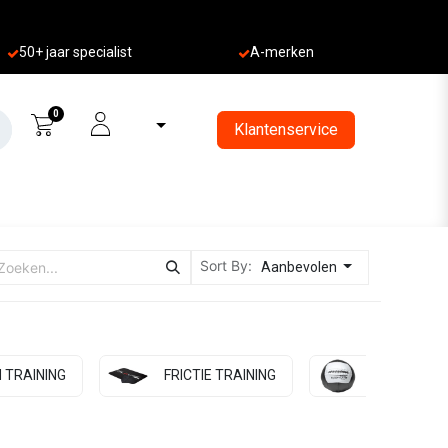
50+ jaa
r specialist
A-merken
0
Klantenservice
Sort By:
Aanbevolen
 TRAINING
FRICTIE TRAINING
MEDICINE 