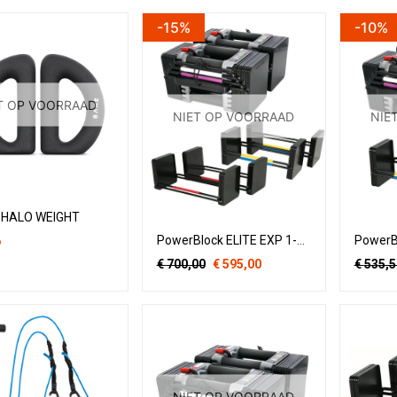
-15%
-10%
T OP VOORRAAD
NIET OP VOORRAAD
NIE
 HALO WEIGHT
PowerBlock ELITE EXP 1-41 kg stage 1 & 2 & 3
6
€
700,00
€
595,00
€
535,5
NIET OP VOORRAAD