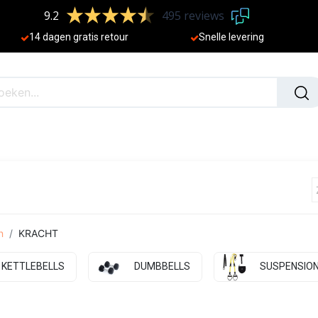
9.2
495 reviews
​
14 dagen gratis retour
Sne
lle levering
N
NIEUW
n
KRACHT
KETTLEBELLS
DUMBBELLS
SUSPENSION