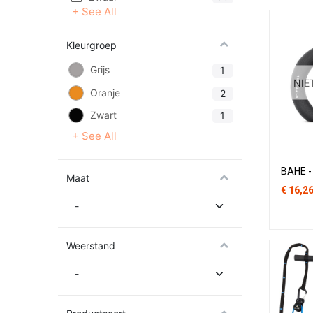
+ See All
Kleurgroep
Grijs
1
NIE
Oranje
2
Zwart
1
+ See All
BAHE -
Maat
€
16,2
Weerstand