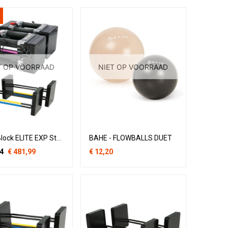
T OP VOORRAAD
NIET OP VOORRAAD
PowerBlock ELITE EXP Stage 1 & 2 - 1-32 kg
BAHE - FLOWBALLS DUET
4
€
481,99
€
12,20