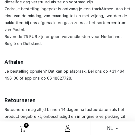
diezelfde dag verstuurd als ze op voorraad zijn.
Zodra je bestelling ingepakt is ontvang je een track&trace. Aan het
eind van de middag, van maandag tot en met vrijdag, worden de
pakketten bij ons afgehaald en gaan ze naar het sorteercentrum
van Postnl.
Boven de 75 EUR zijn er geen verzendkosten voor Nederland,
België en Duitsland.
Afhalen
Je bestelling ophalen? Dat kan op afspraak. Bel ons op +31 464
496100 of app ons op 06 18827728.
Retourneren
Retouneren mag altijd binnen 14 dagen na factuurdatum als het
product ongebruikt, onbeschadigd en in originele verpakking zit.
Neem even contact met ons op zodat we je een etiket kunnen
0
NL
sturen. Bel op +31 464 496100, mail naar
sales@meijers.com
of