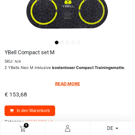
YBell Compact set M
SKU:
N/A
2 YBells Neo M inklusive
kostenloser Compact Trainingsmatte
.
READ MORE
€
153,68
In den Warenkorb
Category:
KETTLEBELLS
0
DE