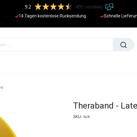
9.2
495 reviews
14 Tagen kostenlose Rücksendung
Schnelle Lieferu
NEU
2m
Theraband - Late
SKU:
N/A