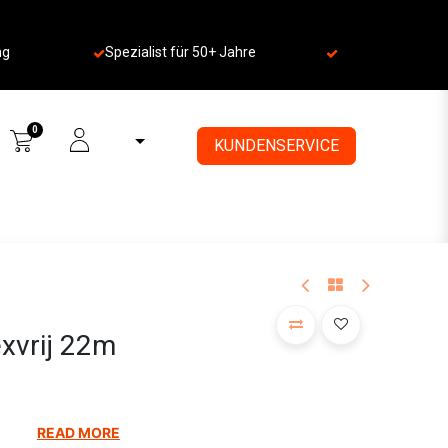
ng
Spezialist für 50+ Jahre
​
0
KUNDENSERVICE
xvrij 22m
READ MORE