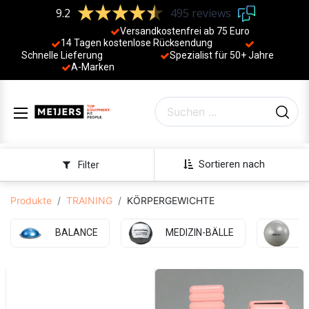
9.2
495 reviews
Versandkostenfrei ab 75 Euro
14 Tagen kostenlose Rücksendung
Schnelle Lieferung
Spezialist für 50+ Jahre
​
A-Marken
Sortieren nach
Filter
Produkte
TRAINING
KÖRPERGEWICHTE
BALANCE
MEDIZIN-BÄLLE
B