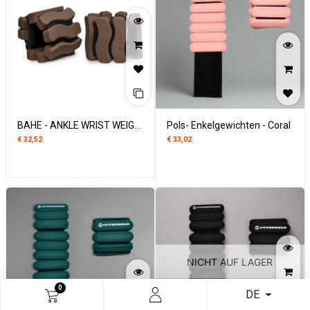
BAHE - ANKLE WRIST WEIGHTS
Pols- Enkelgewichten - Coral
€
32,52
€
33,02
NICHT AUF LAGER
0
DE