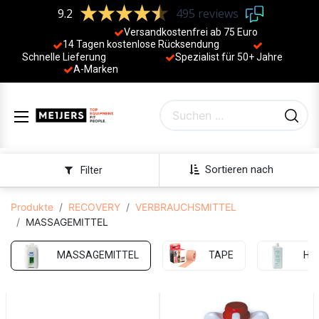
9.2
495 reviews
Versandkostenfrei ab 75 Euro
14 Tagen kostenlose Rücksendung
Schnelle Lieferung
Spezialist für 50+ Jahre
​
A-Marken
Sortieren nach
Filter
Produkte
RECOVERY
VERBRAUCHSMITTEL
MASSAGEMITTEL
MASSAGEMITTEL
TAPE
HY