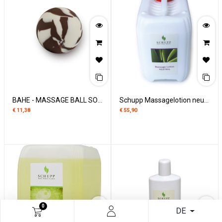
BAHE - MASSAGE BALL SOOTHE & RESTORE
Schupp Massagelotion neutraal 5 liter
€
11,38
€
55,90
0
DE