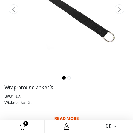
Wrap-around anker XL
SKU:
N/A
Wickelanker XL
READ MORE
0
DE
€
28,06