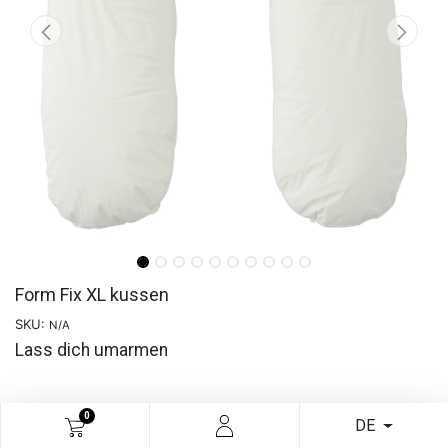
Form Fix XL kussen
SKU:
N/A
Lass dich umarmen
READ MORE
0
DE
€
49,55