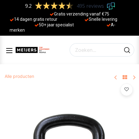
9.2
495 reviews
Gratis verzending vanaf €75
14 dagen gratis retour
Sne
lle levering
50+ jaa
r specialist
A-
merken
Alle producten