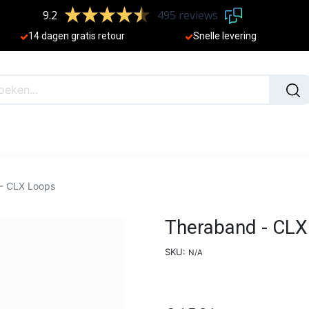
9.2
495 reviews
​
14 dagen gratis retour
Sne
lle levering
N
NIEUW
- CLX Loops
Theraband - CLX
SKU:
N/A