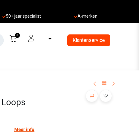
50+ jaa
r specialist
A-merken
0
Klantenservice
 Loops
Meer info