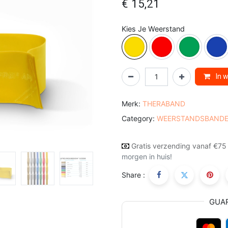
€
15,21
Kies Je Weerstand
In 
Merk:
THERABAND
Category:
WEERSTANDSBAND
Gratis verzending vanaf €75
morgen in huis!
Share :
GUA