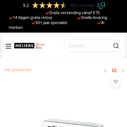
9.2
495 reviews
Gratis verzending vanaf €75
14 dagen gratis retour
Sne
lle levering
50+ jaa
r specialist
A-
merken
Alle producten