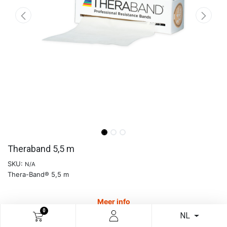
Theraband 5,5 m
SKU:
N/A
Thera-Band® 5,5 m
Meer info
0
NL
€
16,58