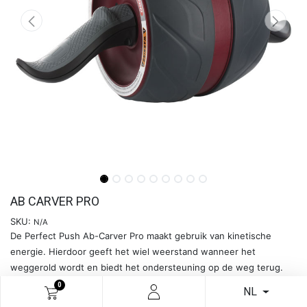
AB CARVER PRO
SKU:
N/A
De Perfect Push Ab-Carver Pro maakt gebruik van kinetische
energie. Hierdoor geeft het wiel weerstand wanneer het
weggerold wordt en biedt het ondersteuning op de weg terug.
√ kinetische energie
0
NL
√ extra breed wiel