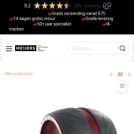
9.2
495 reviews
Gratis verzending vanaf €75
14 dagen gratis retour
Sne
lle levering
50+ jaa
r specialist
A-
merken
Alle producten