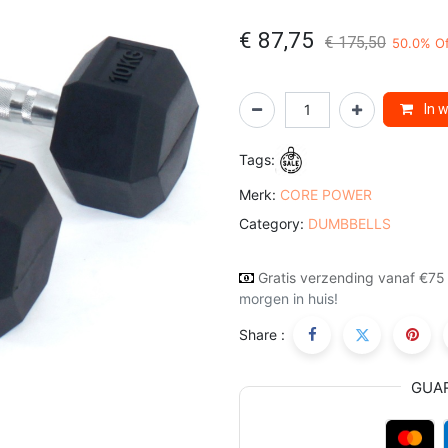
€
87,75
€
175,50
50.0
% Of
In 
Tags:
Merk:
CORE POWER
Category:
DUMBBELLS
Gratis verzending vanaf €75
morgen in huis!
Share :
GUA