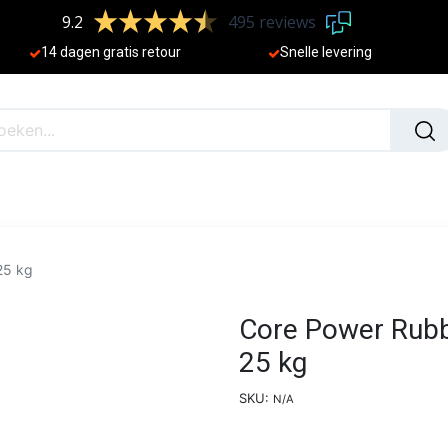
9.2
495 reviews
​
14 dagen gratis retour
Sne
lle levering
N
NIEUW
25 kg
Core Power Rubb
25 kg
SKU:
N/A