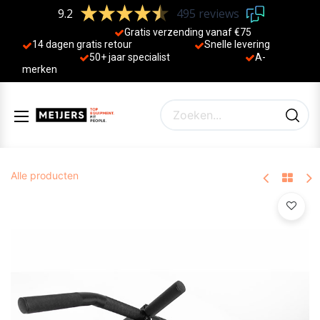
9.2
495 reviews
Gratis verzending vanaf €75
14 dagen gratis retour
Sne
lle levering
50+ jaa
r specialist
A-
merken
Alle producten