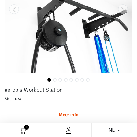
aerobis Workout Station
SKU:
N/A
Meer info
€
156,20
0
NL