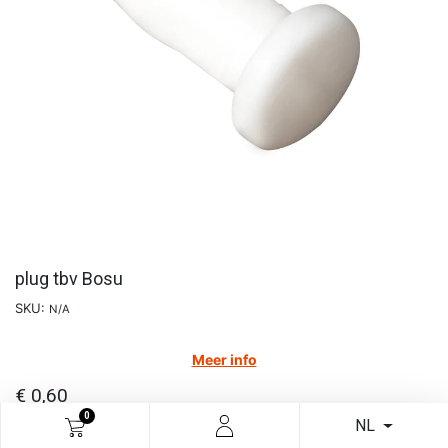
plug tbv Bosu
SKU:
N/A
Meer info
€
0,60
0
NL