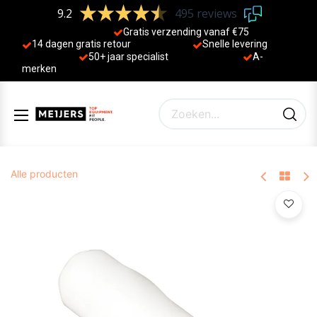
9.2
495 reviews
Gratis verzending vanaf €75
14 dagen gratis retour
Sne
lle levering
50+ jaa
r specialist
A-
merken
Alle producten