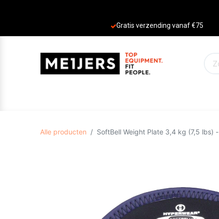
Gratis verzending vanaf €75
PRODUCTEN
AANBIEDINGEN
MERKE
Alle producten
SoftBell Weight Plate 3,4 kg (7,5 lbs) -