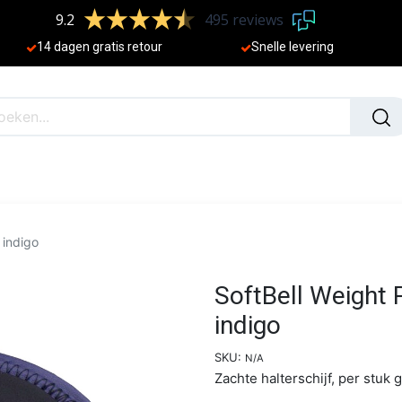
9.2
495 reviews
​
14 dagen gratis retour
Sne
lle levering
N
NIEUW
 indigo
SoftBell Weight P
indigo
SKU:
N/A
Zachte halterschijf, per stuk 