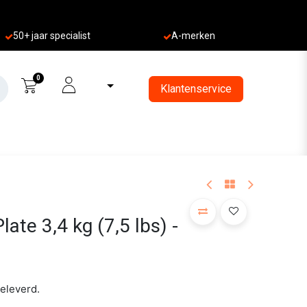
50+ jaa
r specialist
A-merken
0
Klantenservice
late 3,4 kg (7,5 lbs) -
geleverd.