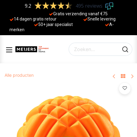
9.2
495 reviews
Gratis verzending vanaf €75
14 dagen gratis retour
Sne
lle levering
50+ jaa
r specialist
A-
merken
Alle producten