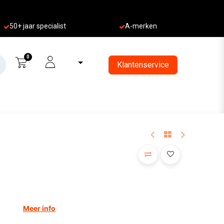
50+ jaa
r specialist
A-merken
0
Klantenservice
Meer info