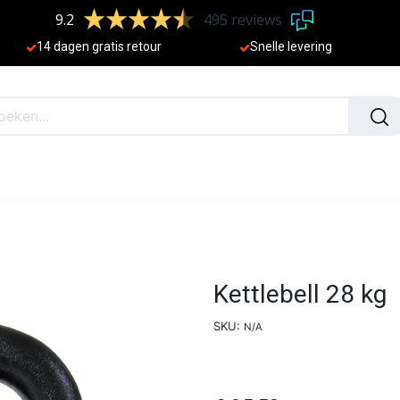
9.2
495 reviews
​
14 dagen gratis retour
Sne
lle levering
N
NIEUW
Kettlebell 28 kg
SKU:
N/A