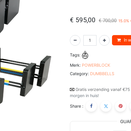
€
595,00
€
700,00
15.0
% 
In 
Tags:
Merk:
POWERBLOCK
Category:
DUMBBELLS
Gratis verzending vanaf €75
morgen in huis!
Share :
GUA