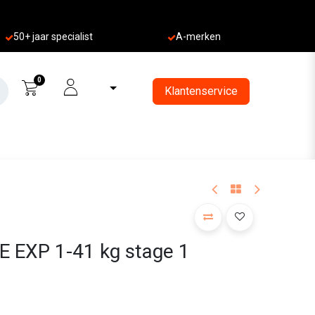
50+ jaa
r specialist
A-merken
0
Klantenservice
E EXP 1-41 kg stage 1