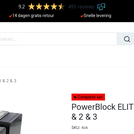
9.2
495 reviews
​
14 dagen gratis retour
Sne
lle levering
N
NIEUW
 & 2 & 3
Complete set
PowerBlock ELIT
& 2 & 3
SKU:
N/A