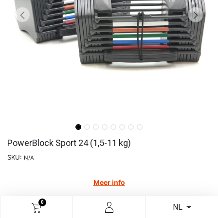
PowerBlock Sport 24 (1,5-11 kg)
SKU:
N/A
Meer info
€
197,52
0
NL