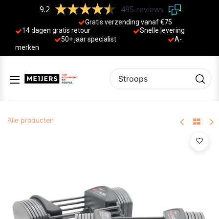
9.2
495 reviews
Gratis verzending vanaf €75
14 dagen gratis retour
Sne
lle levering
50+ jaa
r specialist
A-
merken
Alle producten