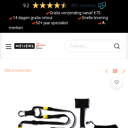
9.2
495 reviews
Gratis verzending vanaf €75
14 dagen gratis retour
Sne
lle levering
50+ jaa
r specialist
A-
merken
Alle producten