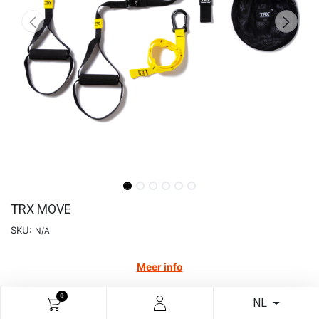
TRX MOVE
SKU:
N/A
Meer info
€
124,38
0
NL