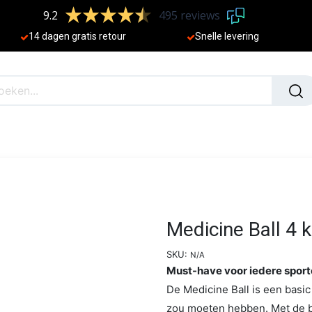
9.2
495 reviews
​
14 dagen gratis retour
Sne
lle levering
N
NIEUW
Medicine Ball 4 
SKU:
N/A
Must-have voor iedere sport
De Medicine Ball is een basic 
zou moeten hebben. Met de ba