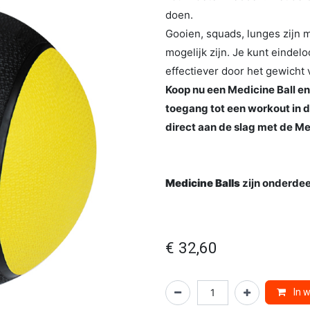
doen.
Gooien, squads, lunges zijn 
mogelijk zijn. Je kunt einde
effectiever door het gewicht 
Koop nu een Medicine Ball en 
toegang tot een workout in d
direct aan de slag met de Me
Medicine Balls
zijn onderde
€
32,60
In 