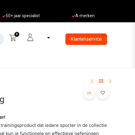
50+ jaa
r specialist
A-merken
0
Klantenservice
kg
er!
trainingsproduct dat iedere sporter in de collectie
l kun je functionele en effectieve oefeningen