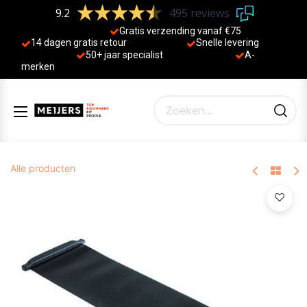
9.2
495 reviews
Gratis verzending vanaf €75
14 dagen gratis retour
Sne
lle levering
50+ jaa
r specialist
A-
merken
Alle producten