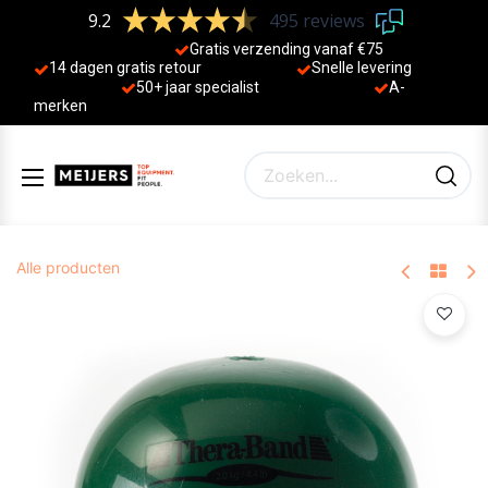
9.2
495 reviews
Gratis verzending vanaf €75
14 dagen gratis retour
Sne
lle levering
50+ jaa
r specialist
A-
merken
Alle producten