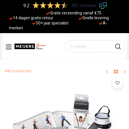
9.2
495 reviews
Gratis verzending vanaf €75
14 dagen gratis retour
Sne
lle levering
50+ jaa
r specialist
A-
merken
Alle producten