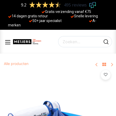
9.2
495 reviews
Gratis verzending vanaf €75
14 dagen gratis retour
Sne
lle levering
50+ jaa
r specialist
A-
merken
Alle producten