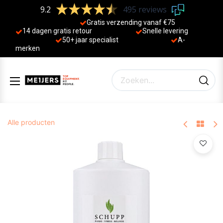
9.2
495 reviews
Gratis verzending vanaf €75
14 dagen gratis retour
Sne
lle levering
50+ jaa
r specialist
A-
merken
Alle producten