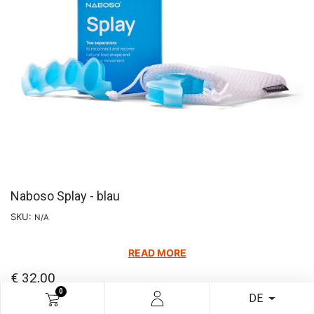
Naboso Splay - blau
SKU:
N/A
READ MORE
€
32,00
0
DE