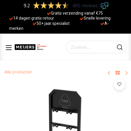
9.2
495 reviews
Gratis verzending vanaf €75
14 dagen gratis retour
Sne
lle levering
50+ jaa
r specialist
A-
merken
Alle producten