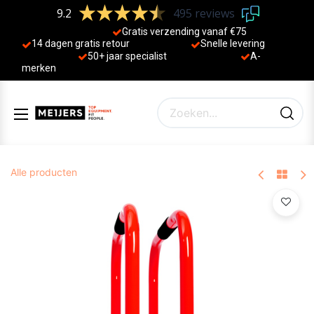
9.2
495 reviews
Gratis verzending vanaf €75
14 dagen gratis retour
Sne
lle levering
50+ jaa
r specialist
A-
merken
Alle producten