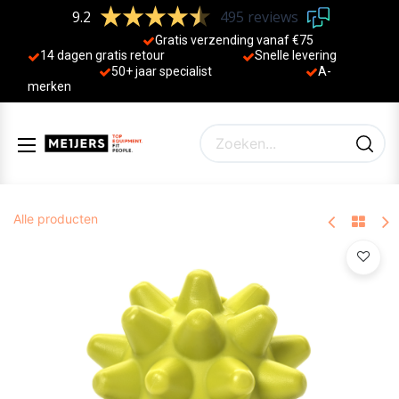
9.2
495 reviews
Gratis verzending vanaf €75
14 dagen gratis retour
Sne
lle levering
50+ jaa
r specialist
A-
merken
Alle producten