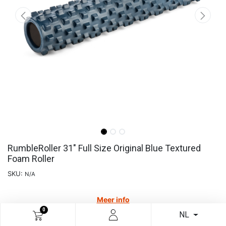
RumbleRoller 31" Full Size Original Blue Textured
Foam Roller
SKU:
N/A
Meer info
0
NL
€
54,55