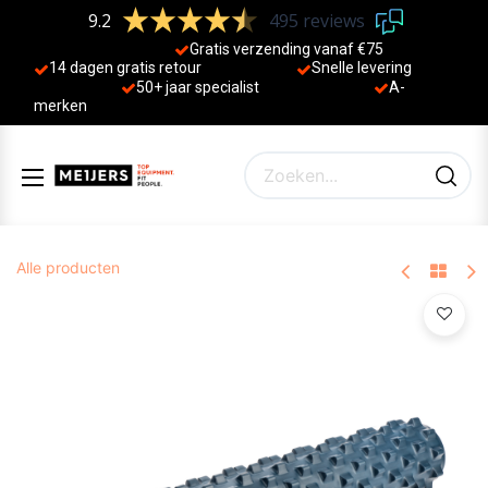
9.2
495 reviews
Gratis verzending vanaf €75
14 dagen gratis retour
Sne
lle levering
50+ jaa
r specialist
A-
merken
Alle producten