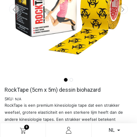
RockTape (5cm x 5m) dessin biohazard
SKU:
N/A
RockTape is een premium kinesiologie tape dat een strakker
weefsel, grotere elasticiteit en een sterkere lijm heeft dan de
andere kinesiologie tapes. Een strakker weefsel betekent
verbeterde ondersteuning voor spieren en gewrichten. Extra
0
NL
elasticiteit bevordert het ‘snap-back’, en helpt spieren efficiënter