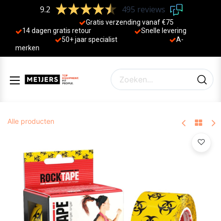
9.2
495 reviews
Gratis verzending vanaf €75
14 dagen gratis retour
Sne
lle levering
50+ jaa
r specialist
A-
merken
Alle producten