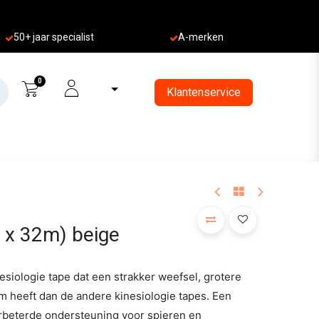
50+ jaa
r specialist
A-merken
0
Klantenservice
 x 32m) beige
siologie tape dat een strakker weefsel, grotere
ijm heeft dan de andere kinesiologie tapes. Een
rbeterde ondersteuning voor spieren en