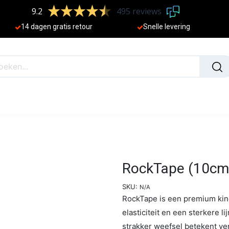
9.2
495 reviews
​
14 dagen gratis retour
Sne
lle levering
N
NIEUW
RockTape (10cm
SKU:
N/A
RockTape is een premium kine
elasticiteit en een sterkere l
strakker weefsel betekent ve