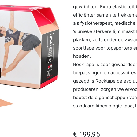
gewrichten. Extra elasticiteit
efficiënter samen te trekken
als fysiotherapeut, medische
’s unieke sterkere lijm maakt 
plakken, zelfs onder de zwaa
sporttape voor topsporters e
houden.
RockTape is zeer gewaardeerd
toepassingen en accessoires 
gezegd is Rocktape de evolu
produceren, zorgen we ervoor 
bootst de eigenschappen van
standaard kinesiologie tape, h
€
199,95