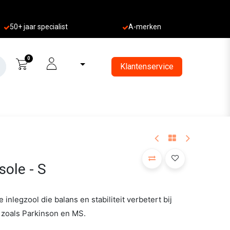
50+ jaa
r specialist
A-merken
0
Klantenservice
ole - S
nlegzool die balans en stabiliteit verbetert bij
zoals Parkinson en MS.