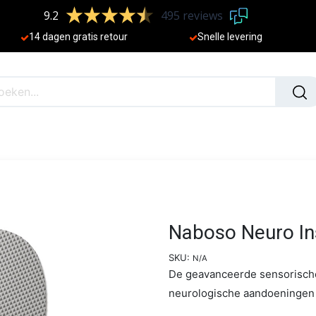
9.2
495 reviews
​
14 dagen gratis retour
Sne
lle levering
N
NIEUW
Naboso Neuro Ins
SKU:
N/A
De geavanceerde sensorische i
neurologische aandoeningen 