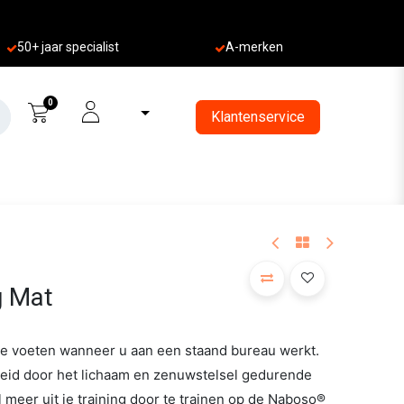
50+ jaa
r specialist
A-merken
0
Klantenservice
g Mat
de voeten wanneer u aan een staand bureau werkt.
id door het lichaam en zenuwstelsel gedurende
 meer uit je training door te trainen op de Naboso®