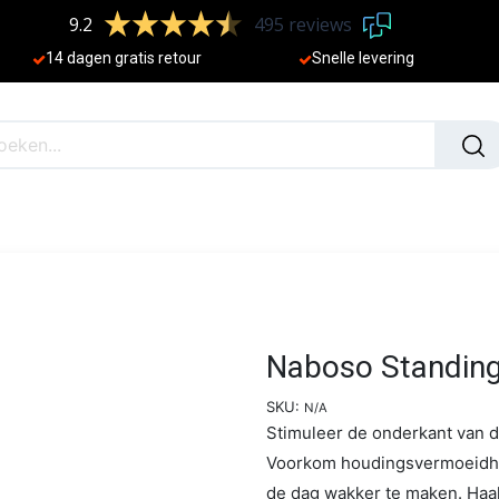
9.2
495 reviews
​
14 dagen gratis retour
Sne
lle levering
N
NIEUW
Naboso Standin
SKU:
N/A
Stimuleer de onderkant van 
Voorkom houdingsvermoeidhe
de dag wakker te maken. Haal