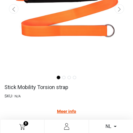
Stick Mobility Torsion strap
SKU:
N/A
Meer info
€
45,45
0
NL