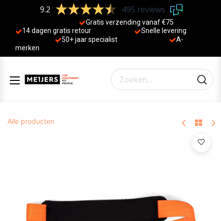
9.2
495 reviews
Gratis verzending vanaf €75
14 dagen gratis retour
Sne
lle levering
50+ jaa
r specialist
A-
merken
Alle producten