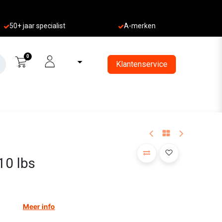
50+ jaa
r specialist
A-merken
0
Klantenservice
10 lbs
Meer info