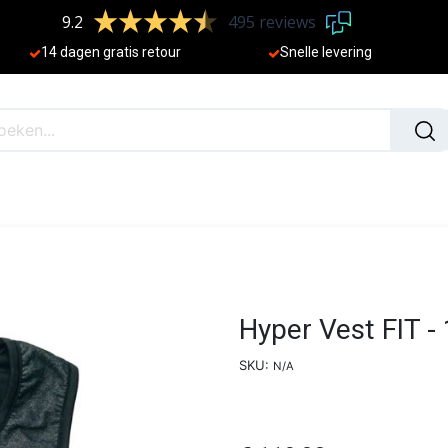
9.2
495 reviews
​
14 dagen gratis retour
Sne
lle levering
N
NIEUW
Hyper Vest FIT - 
SKU:
N/A